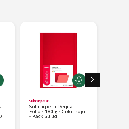
Subcarpetas
Subcarpet
4
Subcarpeta Dequa -
Subcar
Folio - 180 g - Color rojo
Folio - 
0
- Pack 50 ud
naranja