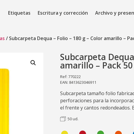
Etiquetas
Escritura y corrección
Archivo y prese
as
/ Subcarpeta Dequa – Folio – 180 g – Color amarillo – Pa
Subcarpeta Dequa –
amarillo – Pack 50
Ref: 770222
EAN: 8413623046911
Subcarpeta tamaño folio fabricad
perforaciones para la incorporac
el frente y cantos redondeados. 
50 ud.