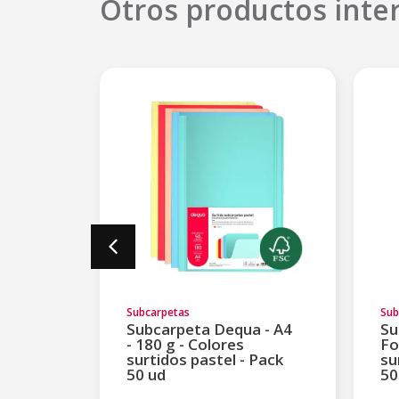
Otros productos inte
Subcarpetas
Sub
a -
Subcarpeta Dequa - A4
Su
lores
- 180 g - Colores
Fo
Pack 50
surtidos pastel - Pack
su
50 ud
50