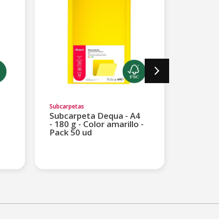
Subcarpetas
Subcarpet
Subcarpeta Dequa - A4
Subcar
- 180 g - Color amarillo -
Folio - 
Pack 50 ud
verde -