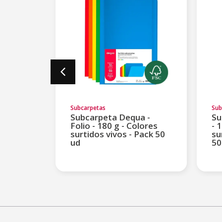
Subcarpetas
Sub
Subcarpeta Dequa -
Su
 -
Folio - 180 g - Colores
- 
surtidos vivos - Pack 50
su
ud
50