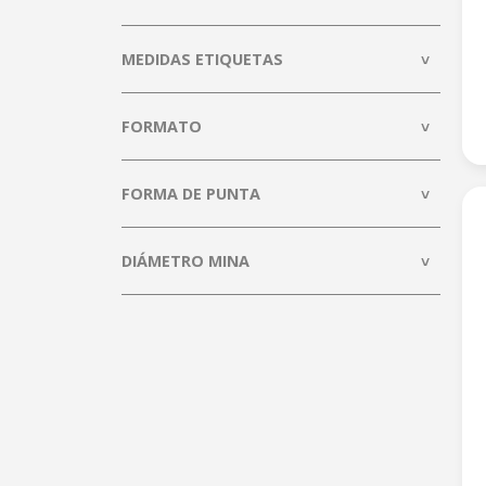
Portaminas
Etiquetas
MEDIDAS ETIQUETAS
Papelería
Bandejas
FORMATO
Notas Adhesivas
Archivo y presentación
FORMA DE PUNTA
Archivo definitivo
Subcarpetas
DIÁMETRO MINA