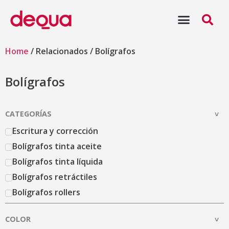
Escritura y corrección
Archivo y presentación
Home
/ Relacionados / Bolígrafos
Bolígrafos
CATEGORÍAS
Escritura y corrección
Bolígrafos tinta aceite
Bolígrafos tinta líquida
Bolígrafos retráctiles
Bolígrafos rollers
Bolígrafos 4 colores
COLOR